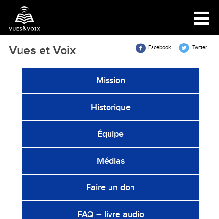
Vues et Voix
Facebook
Twitter
Mission
Historique
Équipe
Médias
Faire un don
FAQ – livre audio