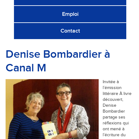
Emploi
Contact
Denise Bombardier à
Canal M
Invitée à
l’émission
littéraire À livre
découvert,
Denise
Bombardier
partage ses
réflexions qui
ont mené à
l’écriture du