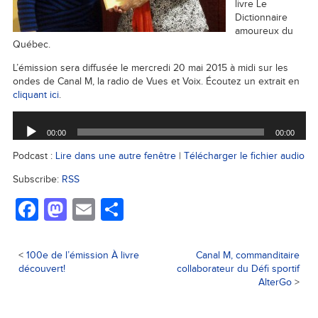
livre Le
Dictionnaire
amoureux du
Québec.
L’émission sera diffusée le mercredi 20 mai 2015 à midi sur les
ondes de Canal M, la radio de Vues et Voix. Écoutez un extrait en
cliquant ici
.
Lecteur
audio
00:00
00:00
Podcast :
Lire dans une autre fenêtre
|
Télécharger le fichier audio
Subscribe:
RSS
Facebook
Mastodon
Email
Partager
<
100e de l’émission À livre
Canal M, commanditaire
découvert!
collaborateur du Défi sportif
AlterGo
>