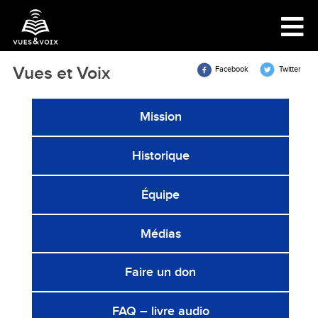
Vues et Voix
Facebook
Twitter
Mission
Historique
Équipe
Médias
Faire un don
FAQ – livre audio